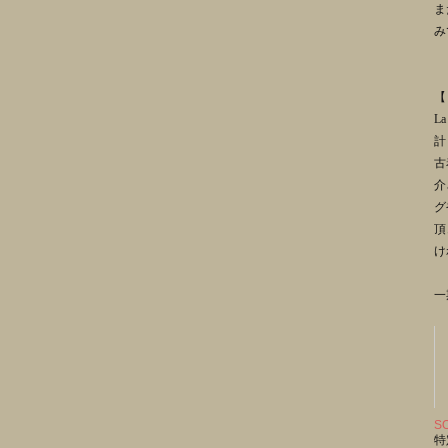
ま
み
【
La
計
古
介
グ
頂
け
一
S
特