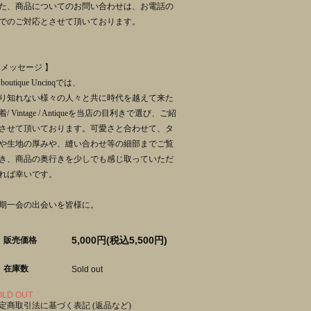
た、商品についてのお問い合わせは、お電話の
でのご対応とさせて頂いております。
 メッセージ 】
 boutique Uncinqでは、
り知れない様々の人々と共に時代を越えて来た
着/ Vintage / Antiqueを当店の目利きで選び、ご紹
させて頂いております。可愛さと合わせて、タ
や生地の厚みや、縫い合わせ等の細部までご覧
き、商品の奥行きを少しでも感じ取っていただ
れば幸いです。
期一会の出会いを皆様に。
5,000円(税込5,500円)
販売価格
在庫数
Sold out
OLD OUT
定商取引法に基づく表記 (返品など)