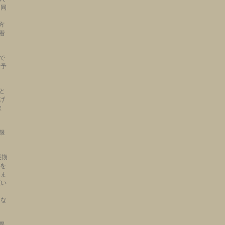
と同
方
着
で
、予
。
と
上げ
ま
限
長期
文を
いま
願い
とな
異