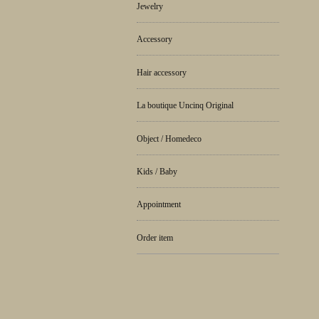
Jewelry
Accessory
Hair accessory
La boutique Uncinq Original
Object / Homedeco
Kids / Baby
Appointment
Order item