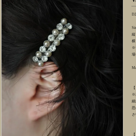
V
D2
Siz
縦 
横 
※
場
Mat
【
※
細
恐
さ
【