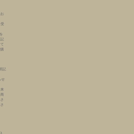
】
のお
お受
を
明記
って
ご購
ご明記
らせ
出来
、商
梱さ
下さ
入