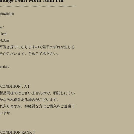
intage Pearl Motif Mini Pin
604H010
e /
1cm
4.3cm
平置き採寸になりますので若干のずれが生じる
合がございます。予めご了承下さい。
erial / -
 CONDITION：A 】
新品同様ではございませんので、明記しにくい
かな汚れ傷等ある場合がございます。
れ入りますが、神経質な方はご購入をご遠慮下
いませ。
 CONDITION RANK 】