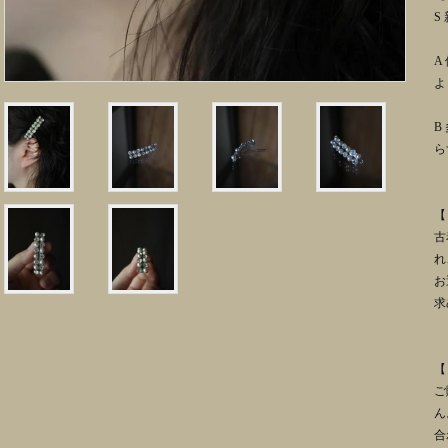
S
A
よ
B
ら
【
古
れ
お
求
【
ご
ん
合