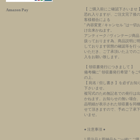
【 ご購入前にご確認下さいませ 
Amazon Pay
恐れ入りますが、ご注文完了後
客様都合による
" 内容変更 / キャンセル "は一切
け出来かねます。
アンティーク / ヴィンテージ商品
扱っております為、商品説明に
しております状態の確認等を行
いただき、ご了承頂いた上での
入をお願い致します。
【 領収書発行につきまして 】
備考欄に" 領収書発行希望 " を
の上、
【 宛名 / 但し書き 】を必ずお知
下さいませ。
複写式のため無記名での発行は
かねます。お知らせの無い場合
品明細が表示された領収書を同
せて頂きますので、予めご了承
いませ。
● 注意事項 ●
1.受注品と即納品をご一緒にご購