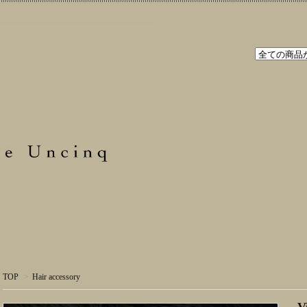
TOP
>
Hair accessory