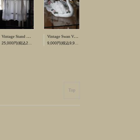
Vintage Stand Collar Lace Blouse
Vintage Swan Vase #01
25,000円(税込27,500円)
9,000円(税込9,900円)
Top
ts.