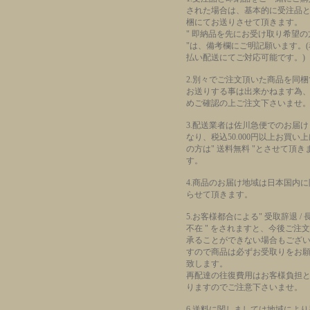
された場合は、基本的に受注品
梱にてお送りさせて頂きます。
" 即納品を先にお受け取り希望の
"は、備考欄にご明記願います。(
払い配送にてご対応可能です。)
2.別々でご注文頂いた商品を同梱
お送りする事は出来かねます為
めご確認の上ご注文下さいませ
3.配送業者は佐川急便でのお届け
なり、税込50.000円以上お買い
の方は" 送料無料 "とさせて頂き
す。
4.商品のお届け地域は日本国内に
らせて頂きます。
5.お客様都合による" 受取辞退 / 
不在 " をされますと、今後ご注
承ることができない場合もござ
すので商品は必ずお受取りをお
致します。
再配達の往復費用はお客様負担
りますのでご注意下さいませ。
6.送料に関しましては地域により