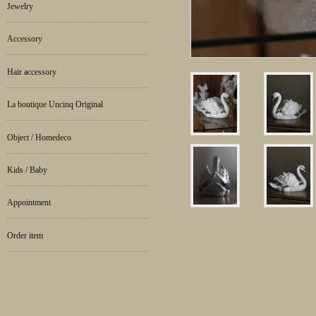
Jewelry
Accessory
Hair accessory
La boutique Uncinq Original
Object / Homedeco
Kids / Baby
Appointment
Order item