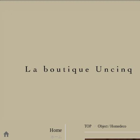
TOP
>
Object / Homedeco
Home
ホーム