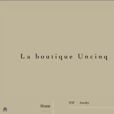
TOP
>
Jewelry
Home
ホーム