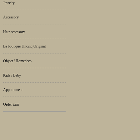
Jewelry
Accessory
Hair accessory
La boutique Uncinq Original
Object / Homedeco
Kids / Baby
Appointment
Order item