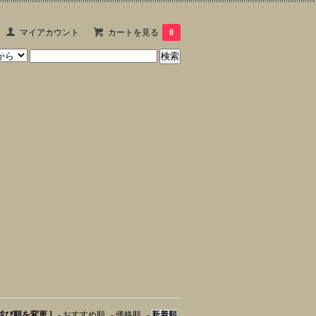
マイアカウント
カートを見る
0
 並び順を変更 ]
-
おすすめ順
-
価格順
-
新着順