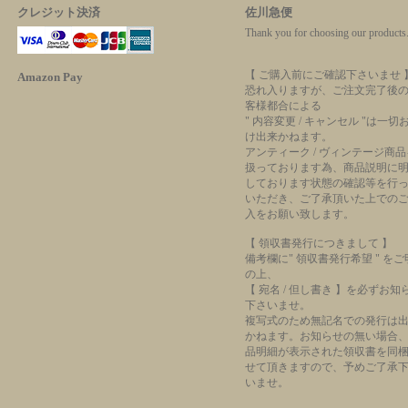
クレジット決済
佐川急便
Thank you for choosing our produc
【 ご購入前にご確認下さいませ 
Amazon Pay
恐れ入りますが、ご注文完了後
客様都合による
" 内容変更 / キャンセル "は一切
け出来かねます。
アンティーク / ヴィンテージ商品
扱っております為、商品説明に
しております状態の確認等を行
いただき、ご了承頂いた上での
入をお願い致します。
【 領収書発行につきまして 】
備考欄に" 領収書発行希望 " を
の上、
【 宛名 / 但し書き 】を必ずお知
下さいませ。
複写式のため無記名での発行は
かねます。お知らせの無い場合
品明細が表示された領収書を同
せて頂きますので、予めご了承
いませ。