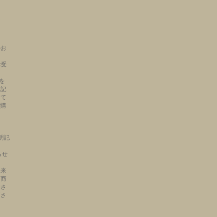
ts.
】
のお
お受
を
明記
って
ご購
ご明記
らせ
出来
、商
梱さ
下さ