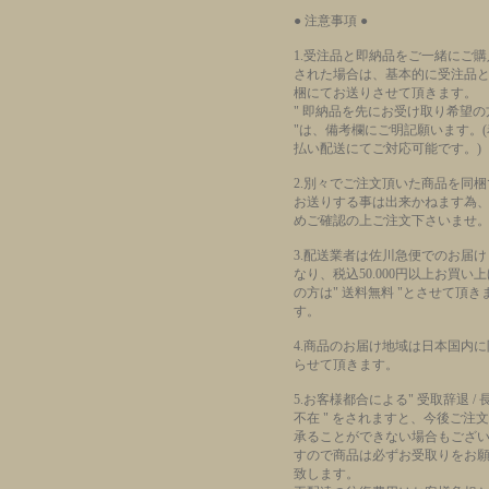
● 注意事項 ●
1.受注品と即納品をご一緒にご購
された場合は、基本的に受注品
梱にてお送りさせて頂きます。
" 即納品を先にお受け取り希望の
"は、備考欄にご明記願います。(
払い配送にてご対応可能です。)
2.別々でご注文頂いた商品を同梱
お送りする事は出来かねます為
めご確認の上ご注文下さいませ
3.配送業者は佐川急便でのお届け
なり、税込50.000円以上お買い
の方は" 送料無料 "とさせて頂き
す。
4.商品のお届け地域は日本国内に
らせて頂きます。
5.お客様都合による" 受取辞退 / 
不在 " をされますと、今後ご注
承ることができない場合もござ
すので商品は必ずお受取りをお
致します。