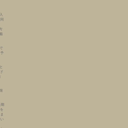
入
と同
方
着
で
、予
。
と
上げ
ま
限
長期
文を
いま
願い