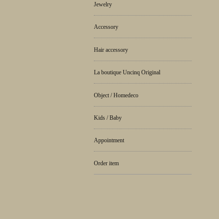
Jewelry
Accessory
Hair accessory
La boutique Uncinq Original
Object / Homedeco
Kids / Baby
Appointment
Order item