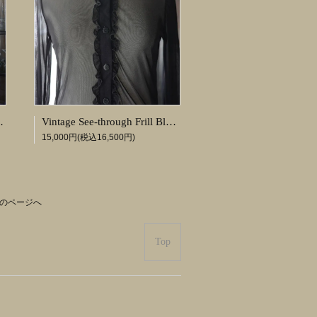
 Tulle Dress
Vintage See-through Frill Blouse
15,000円(税込16,500円)
のページへ
Top