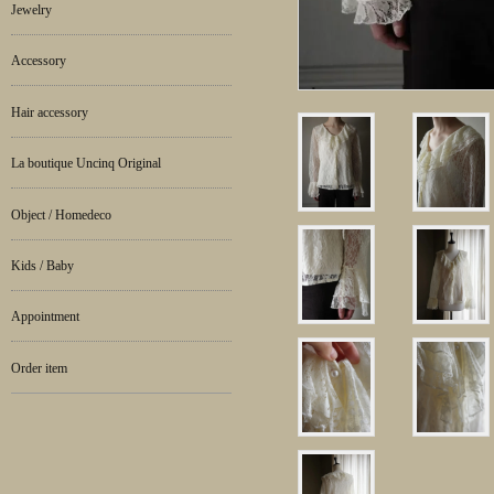
Jewelry
Accessory
Hair accessory
La boutique Uncinq Original
Object / Homedeco
Kids / Baby
Appointment
Order item